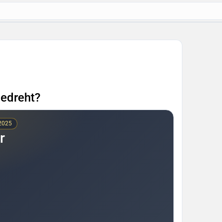
gedreht?
 2025
r