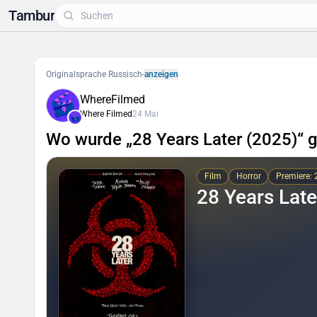
Tambur
Originalsprache Russisch
-
anzeigen
WhereFilmed
Where Filmed
24 Mai
Wo wurde „28 Years Later (2025)“ 
Film
Horror
Premiere:
28 Years Late