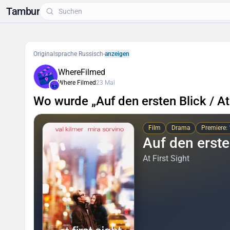
Tambur
Originalsprache Russisch
-
anzeigen
WhereFilmed
Where Filmed
23 Mai
Wo wurde „Auf den ersten Blick / At
Film
Drama
Premiere:
Auf den erste
At First Sight