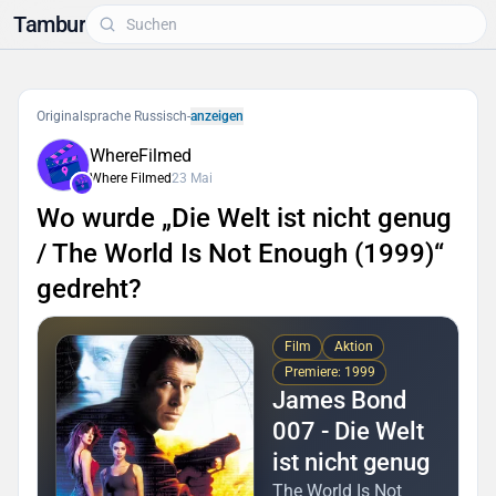
Tambur
Originalsprache Russisch
-
anzeigen
WhereFilmed
Where Filmed
23 Mai
Wo wurde „Die Welt ist nicht genug
/ The World Is Not Enough (1999)“
gedreht?
Film
Aktion
Premiere: 1999
James Bond
007 - Die Welt
ist nicht genug
The World Is Not