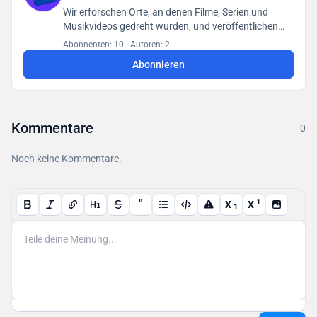
Wir erforschen Orte, an denen Filme, Serien und
Musikvideos gedreht wurden, und veröffentlichen
unsere Funde in einer für alle Benutzer zugänglichen
Abonnenten: 10
·
Autoren: 2
Datenbank.
Abonnieren
Kommentare
0
Noch keine Kommentare.
"
1
X
X
1