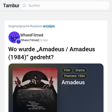
Tambur
Originalsprache Russisch
-
anzeigen
WhereFilmed
Where Filmed
28 Mai
Wo wurde „Amadeus / Amadeus
(1984)“ gedreht?
Film
Drama
Premiere: 1984
Amadeus