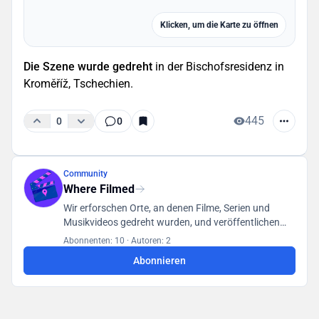
Klicken, um die Karte zu öffnen
Die Szene wurde gedreht
in der Bischofsresidenz in
Kroměříž, Tschechien.
445
0
0
Community
Where Filmed
Wir erforschen Orte, an denen Filme, Serien und
Musikvideos gedreht wurden, und veröffentlichen
unsere Funde in einer für alle Benutzer zugänglichen
Abonnenten: 10
·
Autoren: 2
Datenbank.
Abonnieren