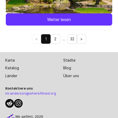
Weiter lesen
<
1
2
...
32
>
Karte
Städte
Katalog
Blog
Länder
Über uns
Kontaktiere uns
mr.anderson@wherefilmed.org
Wo gefilmt, 2026