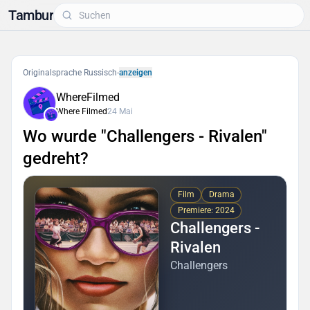
Tambur
Originalsprache Russisch
-
anzeigen
WhereFilmed
Where Filmed
24 Mai
Wo wurde "Challengers - Rivalen"
gedreht?
Film
Drama
Premiere: 2024
Challengers -
Rivalen
Challengers