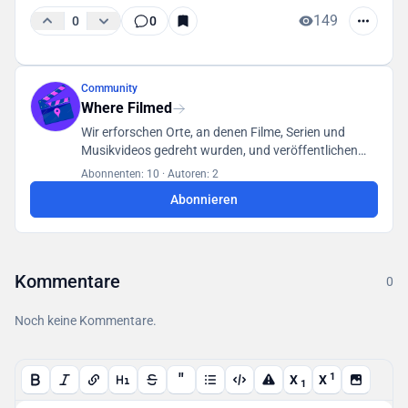
149
0
0
Community
Where Filmed
Wir erforschen Orte, an denen Filme, Serien und
Musikvideos gedreht wurden, und veröffentlichen
unsere Funde in einer für alle Benutzer zugänglichen
Abonnenten: 10
·
Autoren: 2
Datenbank.
Abonnieren
Kommentare
0
Noch keine Kommentare.
"
1
X
X
1