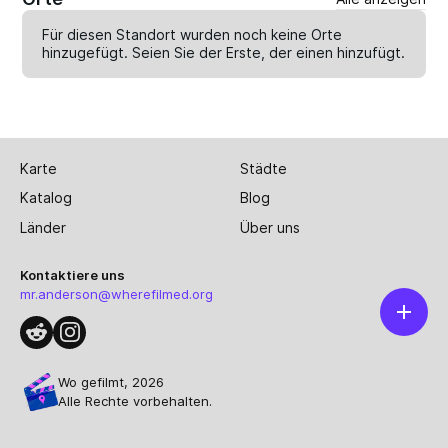
Für diesen Standort wurden noch keine Orte
hinzugefügt. Seien Sie der Erste, der einen
hinzufügt
.
Karte
Städte
Katalog
Blog
Länder
Über uns
Kontaktiere uns
mr.anderson@wherefilmed.org
Wo gefilmt, 2026
Alle Rechte vorbehalten.