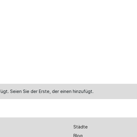
ügt. Seien Sie der Erste, der einen
hinzufügt
.
Städte
Blog