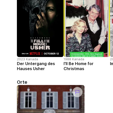
2023 Kanada
1988 Kanada
2
Der Untergang des
I'll Be Home for
I
Hauses Usher
Christmas
Orte