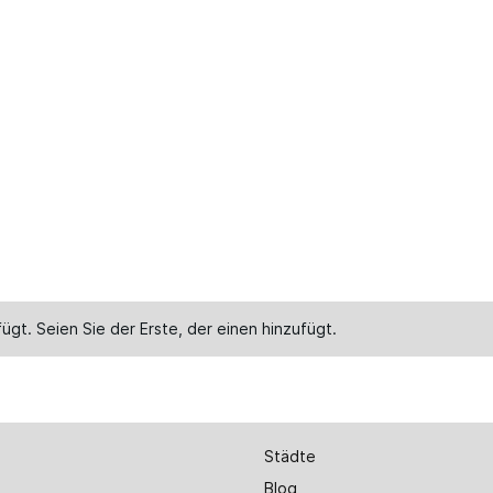
ügt. Seien Sie der Erste, der einen
hinzufügt
.
Städte
Blog