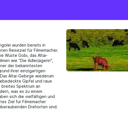
olei wurden bereits in
ten Reiseziel für Filmemacher.
e Wüste Gobi, das Altai-
lmen wie "Die Adlerjägerin",
iner der bekanntesten
rund ihrer einzigartigen
. Das Altai-Gebirge wiederum
eebedeckte Gipfel und raue
n breites Spektrum an
ldern, was es zu einem
ben sich die vielfältigen und
es Ziel für Filmemacher
emberaubenden Drehorten sind.