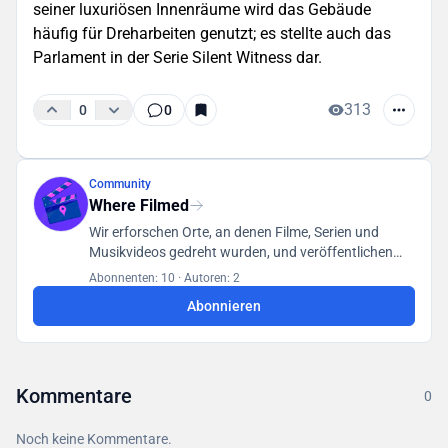
seiner luxuriösen Innenräume wird das Gebäude
häufig für Dreharbeiten genutzt; es stellte auch das
Parlament in der Serie Silent Witness dar.
313
0
0
Community
Where Filmed
Wir erforschen Orte, an denen Filme, Serien und
Musikvideos gedreht wurden, und veröffentlichen
unsere Funde in einer für alle Benutzer zugänglichen
Abonnenten: 10
·
Autoren: 2
Datenbank.
Abonnieren
Kommentare
0
Noch keine Kommentare.