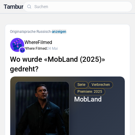
Tambur
Originalsprache Russisch
-
anzeigen
WhereFilmed
Where Filmed
24 Mai
Wo wurde «MobLand (2025)»
gedreht?
Serie
Verbrechen
Premiere: 2025
MobLand