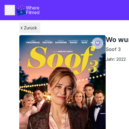
Where 
Filmed
Zurück
Wo wu
Soof 3
Jahr: 2022