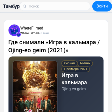
Тамбур
Войти
WhereFilmed
Where Filmed
28 май
Где снимали «Игра в кальмара /
Ojing-eo geim (2021)»
Сериал
Боевик
Премьера: 2021
Игра в
кальмара
Ojing-eo geim