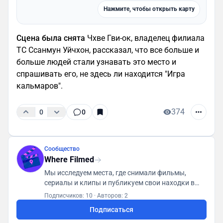
Нажмите, чтобы открыть карту
Сцена была снята
Чхве Гви-ок, владелец филиала
ТС Ссанмун Уйчхон, рассказал, что все больше и
больше людей стали узнавать это место и
спрашивать его, не здесь ли находится "Игра
кальмаров".
374
0
0
Сообщество
Where Filmed
Мы исследуем места, где снимали фильмы,
сериалы и клипы и публикуем свои находки в
базу данных доступную всем пользователям
Подписчиков: 10
·
Авторов: 2
Подписаться