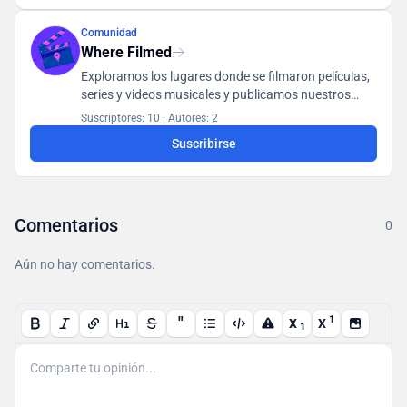
Comunidad
Where Filmed
Exploramos los lugares donde se filmaron películas,
series y videos musicales y publicamos nuestros
hallazgos en una base de datos accesible para todos
Suscriptores: 10
·
Autores: 2
los usuarios.
Suscribirse
Comentarios
0
Aún no hay comentarios.
"
1
X
X
1