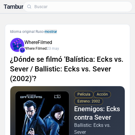
Tambur
Idioma original Ruso
-
mostrar
WhereFilmed
Where Filmed
23 may
¿Dónde se filmó 'Balística: Ecks vs.
Sever / Ballistic: Ecks vs. Sever
(2002)'?
Película
Acción
Estreno: 2002
Enemigos: Ecks
contra Sever
Ballistic: Ecks vs.
Sever