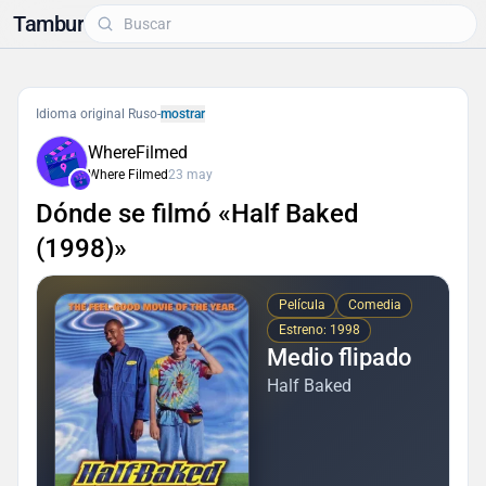
Tambur
Idioma original Ruso
-
mostrar
WhereFilmed
Where Filmed
23 may
Dónde se filmó «Half Baked
(1998)»
Película
Comedia
Estreno: 1998
Medio flipado
Half Baked