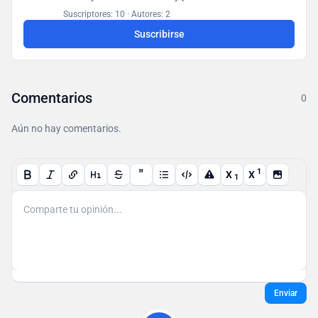
hallazgos en una base de datos accesible para todos
Suscriptores: 10
·
Autores: 2
los usuarios.
Suscribirse
Comentarios
0
Aún no hay comentarios.
"
1
X
X
1
Enviar