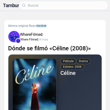
Tambur
Idioma original Ruso
-
mostrar
WhereFilmed
Where Filmed
24 may
Dónde se filmó «Céline (2008)»
Película
Drama
Estreno: 2008
Céline