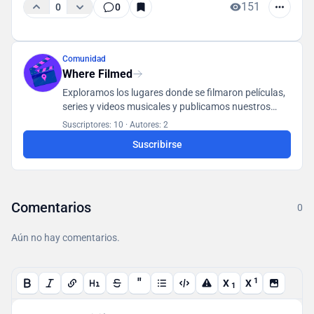
151
0
0
Comunidad
Where Filmed
Exploramos los lugares donde se filmaron películas,
series y videos musicales y publicamos nuestros
hallazgos en una base de datos accesible para todos
Suscriptores: 10
·
Autores: 2
los usuarios.
Suscribirse
Comentarios
0
Aún no hay comentarios.
"
1
X
X
1