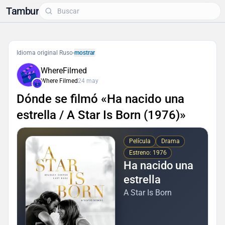
Tambur
Idioma original Ruso
-
mostrar
WhereFilmed
Where Filmed
24 may
Dónde se filmó «Ha nacido una
estrella / A Star Is Born (1976)»
Película
Drama
Estreno: 1976
Ha nacido una
estrella
A Star Is Born