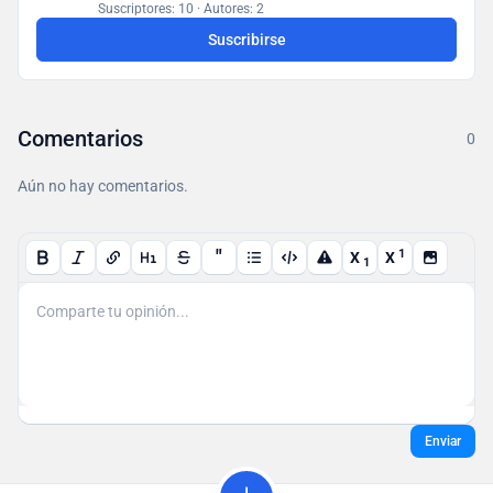
hallazgos en una base de datos accesible para todos
Suscriptores: 10
·
Autores: 2
los usuarios.
Suscribirse
Comentarios
0
Aún no hay comentarios.
"
1
X
X
1
Enviar