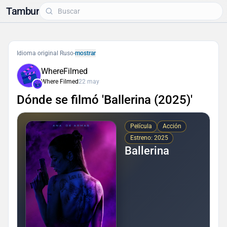
Tambur
Idioma original Ruso
-
mostrar
WhereFilmed
Where Filmed
22 may
Dónde se filmó 'Ballerina (2025)'
Película
Acción
Estreno: 2025
Ballerina