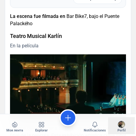
La escena fue filmada en
Bar Bike7, bajo el Puente
Palackého
Teatro Musical Karlín
En la película
Escena donde
Escena de una actuación de ballet al
Моя лента
Explorar
Notificaciones
Perfil
final de la película. Esta exhibición artística clave sirve