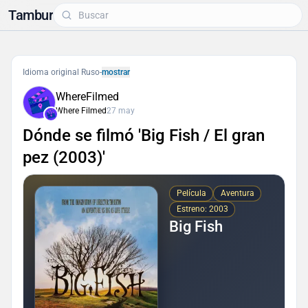
Tambur
Idioma original Ruso
-
mostrar
WhereFilmed
Where Filmed
27 may
Dónde se filmó 'Big Fish / El gran
pez (2003)'
Película
Aventura
Estreno: 2003
Big Fish