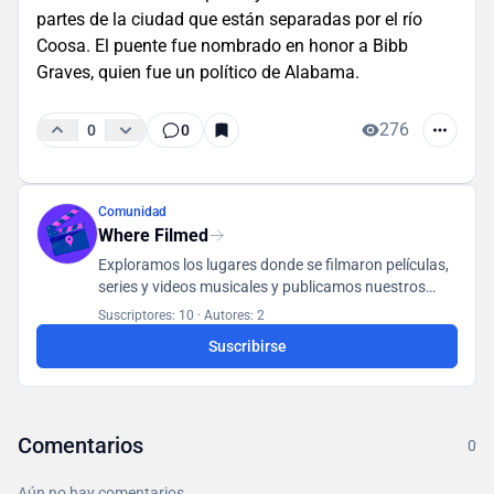
partes de la ciudad que están separadas por el río
Coosa. El puente fue nombrado en honor a Bibb
Graves, quien fue un político de Alabama.
276
0
0
Comunidad
Where Filmed
Exploramos los lugares donde se filmaron películas,
series y videos musicales y publicamos nuestros
hallazgos en una base de datos accesible para todos
Suscriptores: 10
·
Autores: 2
los usuarios.
Suscribirse
Comentarios
0
Aún no hay comentarios.