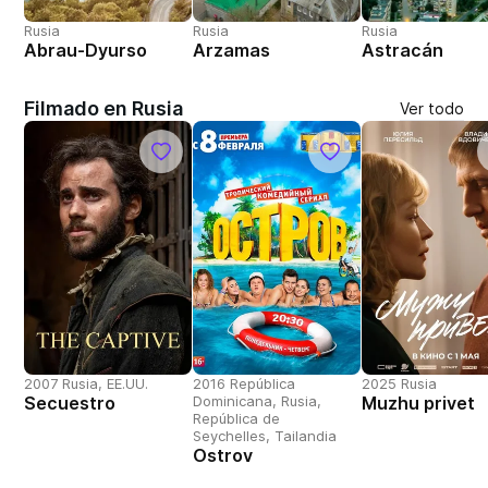
Rusia
Rusia
Rusia
Abrau-Dyurso
Arzamas
Astracán
Filmado en Rusia
Ver todo
2007 Rusia, EE.UU.
2016 República
2025 Rusia
Secuestro
Dominicana, Rusia,
Muzhu privet
República de
Seychelles, Tailandia
Ostrov