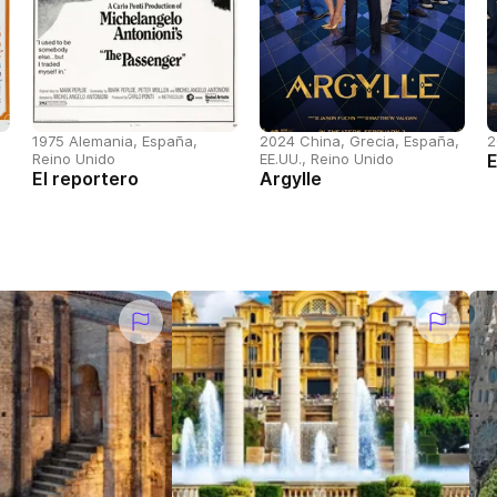
1975 Alemania, España,
2024 China, Grecia, España,
2
,
Reino Unido
EE.UU., Reino Unido
E
El reportero
Argylle