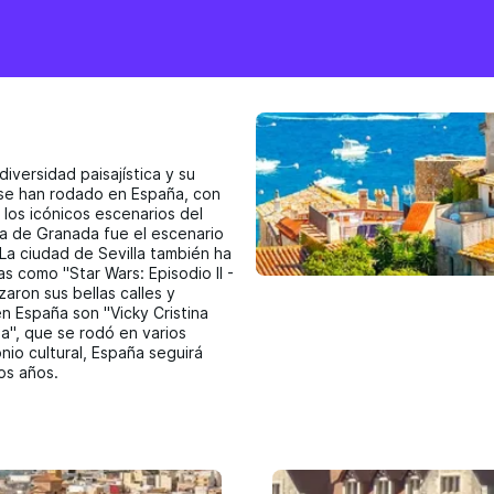
iversidad paisajística y su
 se han rodado en España, con
los icónicos escenarios del
ra de Granada fue el escenario
La ciudad de Sevilla también ha
as como "Star Wars: Episodio II -
izaron sus bellas calles y
n España son "Vicky Cristina
ña", que se rodó en varios
onio cultural, España seguirá
os años.