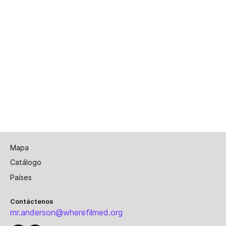
Mapa
Catálogo
Países
Contáctenos
mr.anderson@wherefilmed.org