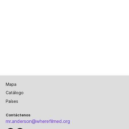
Mapa
Catálogo
Países
Contáctenos
mr.anderson@wherefilmed.org