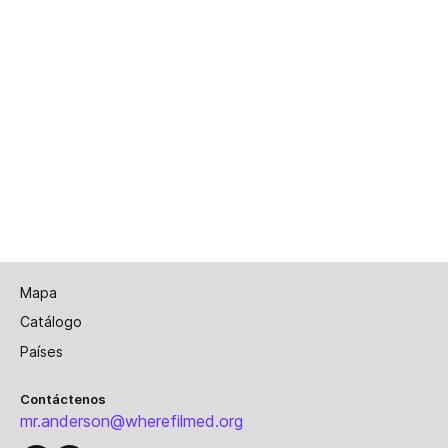
Mapa
Catálogo
Países
Contáctenos
mr.anderson@wherefilmed.org