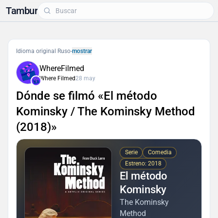
Tambur
Idioma original Ruso
-
mostrar
WhereFilmed
Where Filmed
28 may
Dónde se filmó «El método
Kominsky / The Kominsky Method
(2018)»
Serie
Comedia
Estreno: 2018
El método
Kominsky
The Kominsky
Method