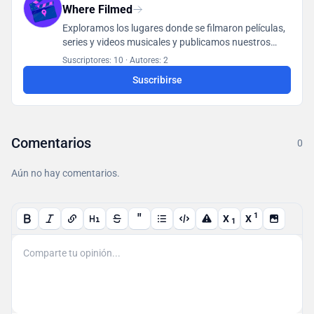
Where Filmed
Exploramos los lugares donde se filmaron películas,
series y videos musicales y publicamos nuestros
hallazgos en una base de datos accesible para todos
Suscriptores: 10
·
Autores: 2
los usuarios.
Suscribirse
Comentarios
0
Aún no hay comentarios.
"
1
X
X
1