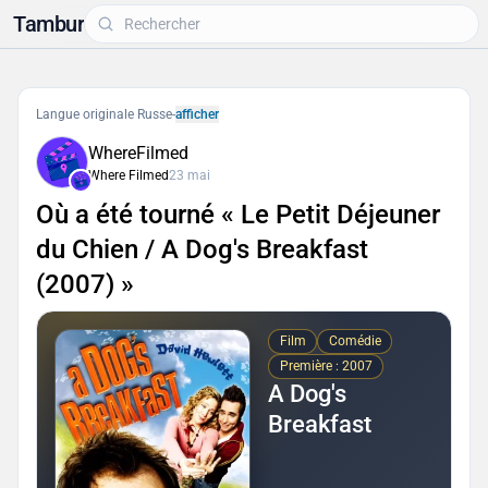
Tambur
Langue originale Russe
-
afficher
WhereFilmed
Where Filmed
23 mai
Où a été tourné « Le Petit Déjeuner
du Chien / A Dog's Breakfast
(2007) »
Film
Comédie
Première : 2007
A Dog's
Breakfast