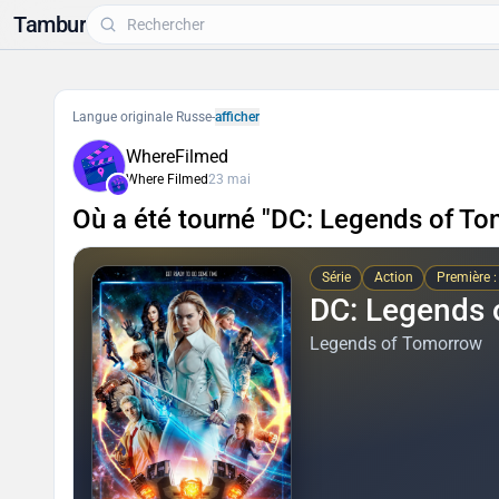
Tambur
Langue originale Russe
-
afficher
WhereFilmed
Where Filmed
23 mai
Où a été tourné "DC: Legends of To
Série
Action
Première 
DC: Legends 
Legends of Tomorrow