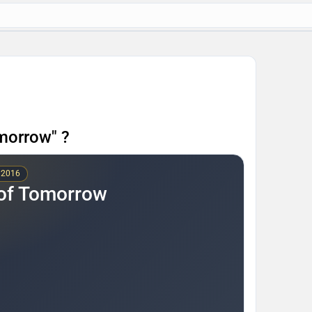
morrow" ?
: 2016
of Tomorrow