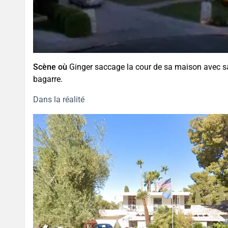
Scène où
Ginger saccage la cour de sa maison avec sa v
bagarre.
Dans la réalité