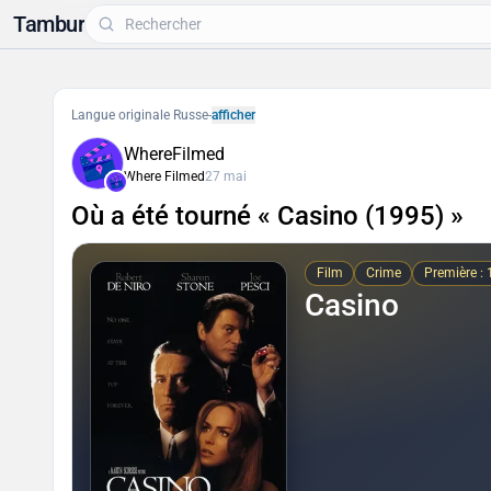
Tambur
Langue originale Russe
-
afficher
WhereFilmed
Where Filmed
27 mai
Où a été tourné « Casino (1995) »
Film
Crime
Première :
Casino