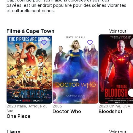
pavées, est un endroit populaire pour des scènes vibrantes
et culturellement riches.
Filmé à Cape Town
Voir tout
2023 Italie, Afrique du
2005
2020 Chine, USA
Sud
Doctor Who
Bloodshot
One Piece
Lieux
Voir tout