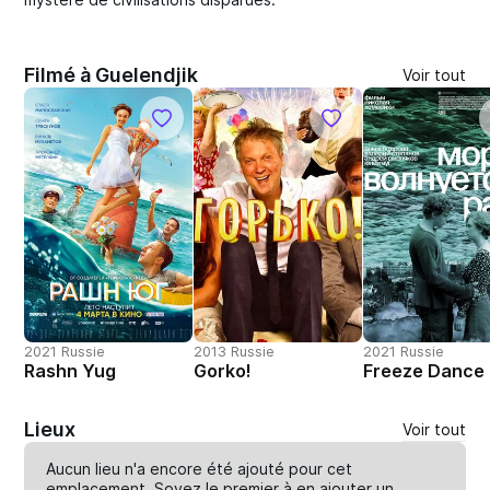
Filmé à Guelendjik
Voir tout
2021 Russie
2013 Russie
2021 Russie
Rashn Yug
Gorko!
Freeze Dance
Lieux
Voir tout
Aucun lieu n'a encore été ajouté pour cet
emplacement. Soyez le premier à en
ajouter un
.