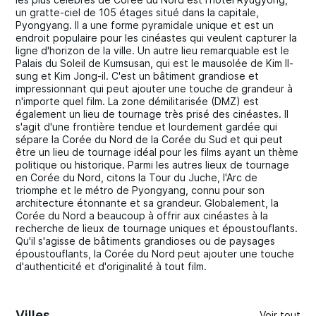
un gratte-ciel de 105 étages situé dans la capitale,
Pyongyang. Il a une forme pyramidale unique et est un
endroit populaire pour les cinéastes qui veulent capturer la
ligne d'horizon de la ville. Un autre lieu remarquable est le
Palais du Soleil de Kumsusan, qui est le mausolée de Kim Il-
sung et Kim Jong-il. C'est un bâtiment grandiose et
impressionnant qui peut ajouter une touche de grandeur à
n'importe quel film. La zone démilitarisée (DMZ) est
également un lieu de tournage très prisé des cinéastes. Il
s'agit d'une frontière tendue et lourdement gardée qui
sépare la Corée du Nord de la Corée du Sud et qui peut
être un lieu de tournage idéal pour les films ayant un thème
politique ou historique. Parmi les autres lieux de tournage
en Corée du Nord, citons la Tour du Juche, l'Arc de
triomphe et le métro de Pyongyang, connu pour son
architecture étonnante et sa grandeur. Globalement, la
Corée du Nord a beaucoup à offrir aux cinéastes à la
recherche de lieux de tournage uniques et époustouflants.
Qu'il s'agisse de bâtiments grandioses ou de paysages
époustouflants, la Corée du Nord peut ajouter une touche
d'authenticité et d'originalité à tout film.
Villes
Voir tout