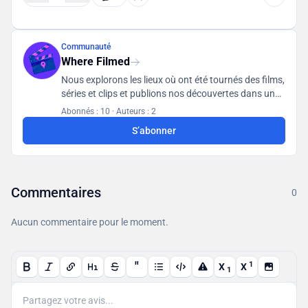
Communauté
Where Filmed
Nous explorons les lieux où ont été tournés des films,
séries et clips et publions nos découvertes dans une
base de données accessible à tous les utilisateurs.
Abonnés : 10
·
Auteurs : 2
S’abonner
Commentaires
0
Aucun commentaire pour le moment.
"
1
X
X
1