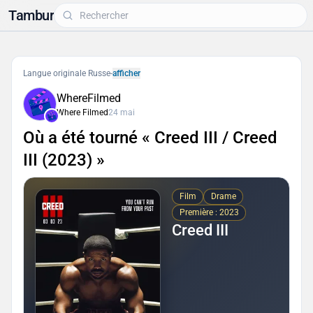
Tambur
Langue originale Russe
-
afficher
WhereFilmed
Where Filmed
24 mai
Où a été tourné « Creed III / Creed
III (2023) »
Film
Drame
Première : 2023
Creed III