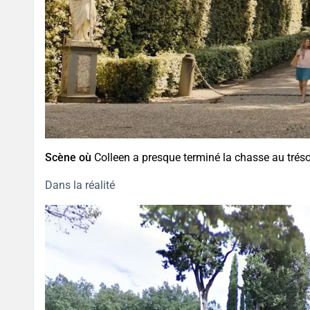
Scène où
Colleen a presque terminé la chasse au trésor, e
Dans la réalité