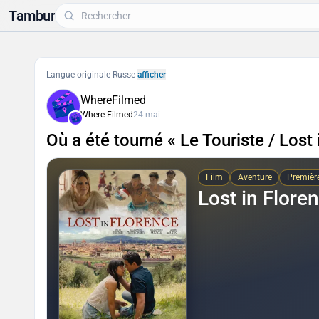
Tambur
Langue originale Russe
-
afficher
WhereFilmed
Where Filmed
24 mai
Où a été tourné « Le Touriste / Lost
Film
Aventure
Premièr
Lost in Flore