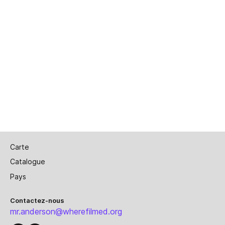
Carte
Catalogue
Pays
Contactez-nous
mr.anderson@wherefilmed.org