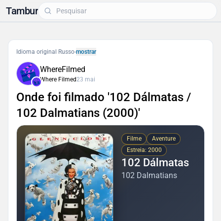
Tambur
Idioma original Russo
-
mostrar
WhereFilmed
Where Filmed
23 mai
Onde foi filmado '102 Dálmatas /
102 Dalmatians (2000)'
Filme
Aventure
Estreia: 2000
102 Dálmatas
102 Dalmatians