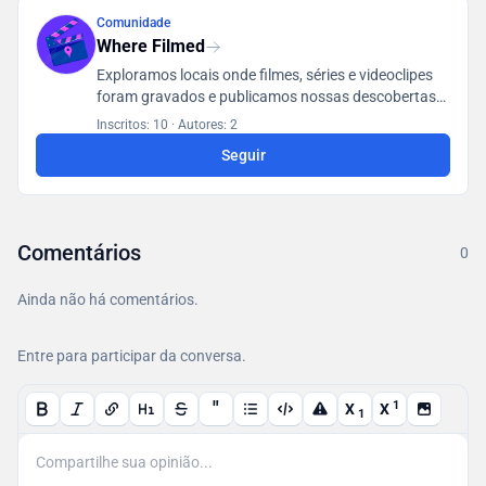
Comunidade
Where Filmed
Exploramos locais onde filmes, séries e videoclipes
foram gravados e publicamos nossas descobertas
em um banco de dados acessível a todos os
Inscritos: 10
·
Autores: 2
usuários.
Seguir
Comentários
0
Ainda não há comentários.
Entre para participar da conversa.
"
1
X
X
1