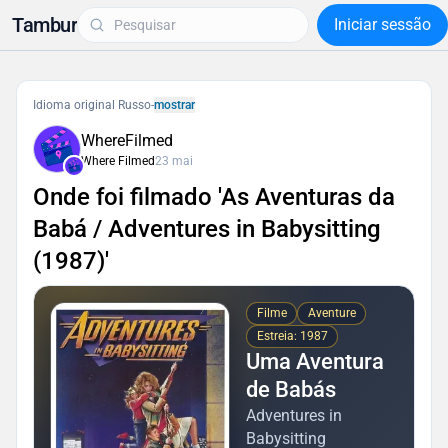
Tambur
Iniciar sessão
Idioma original Russo
-
mostrar
WhereFilmed
Where Filmed
23 mai
Onde foi filmado 'As Aventuras da
Babá / Adventures in Babysitting
(1987)'
Filme
Aventure
Estreia: 1987
Uma Aventura
de Babás
Adventures in
Babysitting