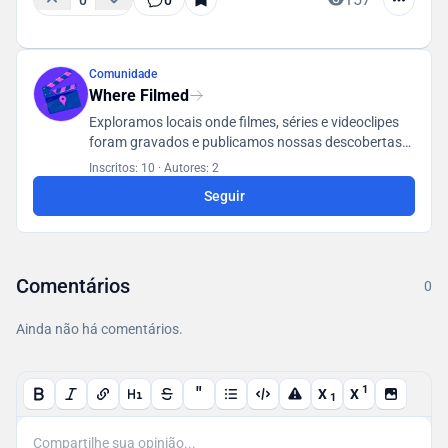
Comunidade
Where Filmed
Exploramos locais onde filmes, séries e videoclipes
foram gravados e publicamos nossas descobertas
em um banco de dados acessível a todos os
Inscritos: 10
·
Autores: 2
usuários.
Seguir
Comentários
0
Ainda não há comentários.
"
1
X
X
1