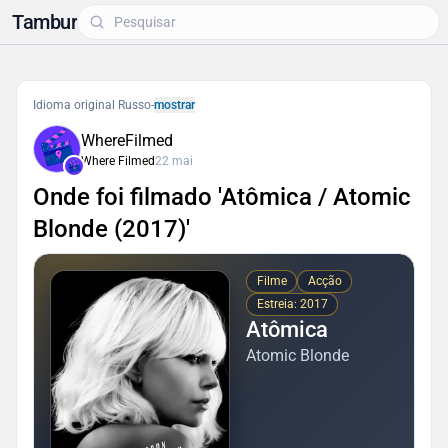
Tambur
Idioma original Russo
-
mostrar
WhereFilmed
Where Filmed
22 mai
Onde foi filmado 'Atômica / Atomic
Blonde (2017)'
Filme
Acção
Estreia: 2017
Atômica
Atomic Blonde