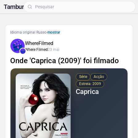
Tambur
Idioma original Russo
-
mostrar
WhereFilmed
Where Filmed
23 mai
Onde 'Caprica (2009)' foi filmado
Série
Acção
Estreia: 2009
Caprica