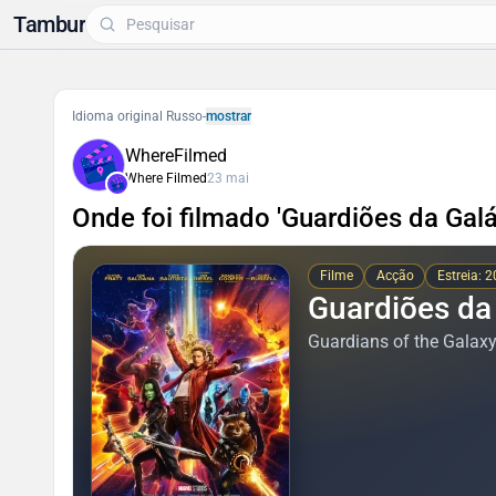
Tambur
Idioma original Russo
-
mostrar
WhereFilmed
Where Filmed
23 mai
Onde foi filmado 'Guardiões da Galá
Filme
Acção
Estreia: 
Guardiões da 
Guardians of the Galaxy