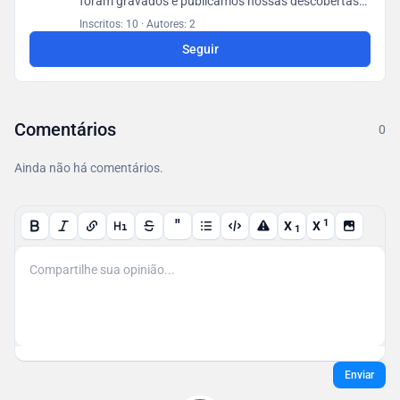
foram gravados e publicamos nossas descobertas
em um banco de dados acessível a todos os
Inscritos: 10
·
Autores: 2
usuários.
Seguir
Comentários
0
Ainda não há comentários.
"
1
X
X
1
Enviar