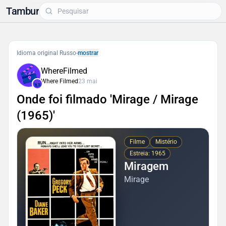
Tambur
Idioma original Russo
-
mostrar
WhereFilmed
Where Filmed
23 mai
Onde foi filmado 'Mirage / Mirage
(1965)'
Filme
Mistério
Estreia: 1965
Miragem
Mirage