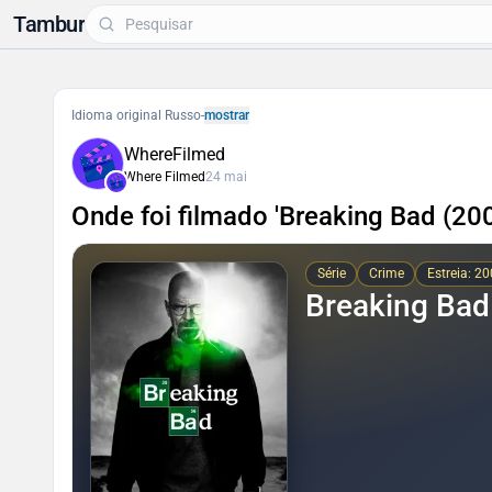
Tambur
Idioma original Russo
-
mostrar
WhereFilmed
Where Filmed
24 mai
Onde foi filmado 'Breaking Bad (200
Série
Crime
Estreia: 2
Breaking Bad