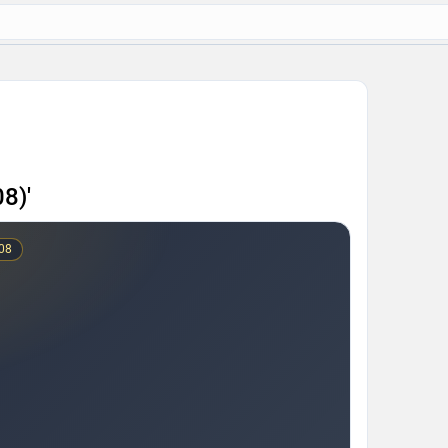
8)'
008