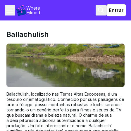
Where 
Entrar
Filmed
Ballachulish
Ballachulish, localizado nas Terras Altas Escocesas, é um
tesouro cinematográfico. Conhecido por suas paisagens de
tirar o fôlego, possui montanhas robustas e lochs serenos,
tornando-o um cenário perfeito para filmes e séries de TV
que buscam drama e beleza natural. O charme de sua
aldeia pitoresca adiciona autenticidade a qualquer
produção. Um fato interessante: o nome 'Ballachulish'
significa 'a vila dos estreitos', descrevendo com precisão