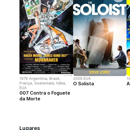
1979 Argentina, Brasil,
2009 EUA
1
França, Guatemala, Itália,
O Solista
A
EUA
007 Contra o Foguete
da Morte
Lugares