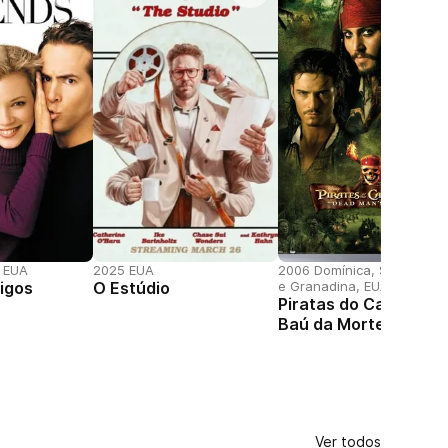
 EUA
2025 EUA
2006 Domínica, São Vicent
igos
O Estúdio
e Granadina, EUA
Piratas do Caribe: O
Baú da Morte
Ver todos