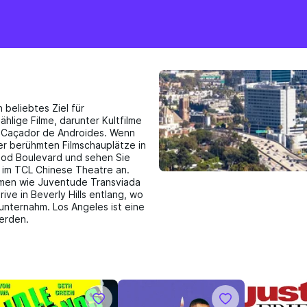
 beliebtes Ziel für
zählige Filme, darunter Kultfilme
O Caçador de Androides. Wenn
der berühmten Filmschauplätze in
ood Boulevard und sehen Sie
 im TCL Chinese Theatre an.
ilmen wie Juventude Transviada
ve in Beverly Hills entlang, wo
unternahm. Los Angeles ist eine
werden.