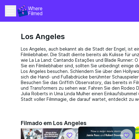
Where 
Filmed
Los Angeles
Los Angeles, auch bekannt als die Stadt der Engel, ist ein
Filmliebhaber. Die Stadt diente bereits als Kulisse für un
wie La La Land: Cantando Estações und Blade Runner: 
Sie ein Filmliebhaber sind, sollten Sie unbedingt einige 
Los Angeles besuchen. Schlendern Sie über den Hollyw
sich die Hand- und Fußabdrücke berühmter Schauspieler
Besuchen Sie das Griffith Observatory, das bereits in F
und Transformers zu sehen war. Fahren Sie den Rodeo Dri
Julia Roberts in Uma Linda Mulher einen Einkaufsbummel 
Stadt voller Filmmagie, die darauf wartet, entdeckt zu 
Filmado em Los Angeles