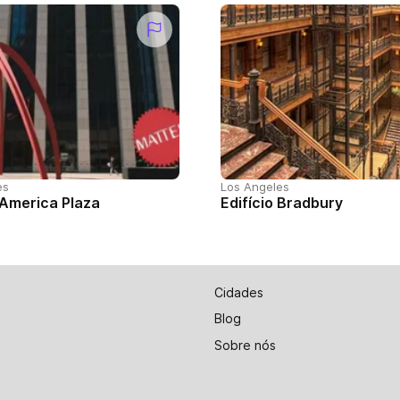
es
Los Angeles
 America Plaza
Edifício Bradbury
Cidades
Blog
Sobre nós