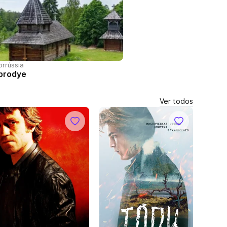
orrússia
brodye
Ver todos