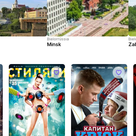
Bielorrússia
Biel
Minsk
Za