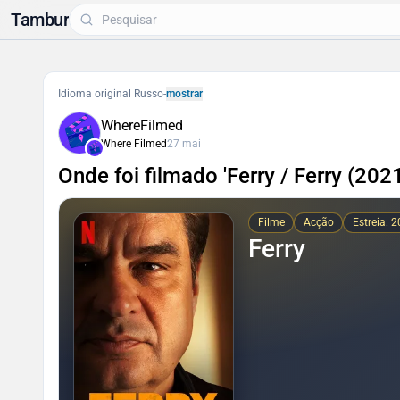
Tambur
Idioma original Russo
-
mostrar
WhereFilmed
Where Filmed
27 mai
Onde foi filmado 'Ferry / Ferry (2021
Filme
Acção
Estreia: 
Ferry