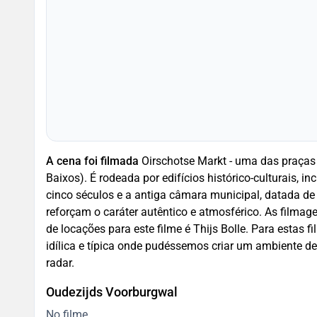
A cena foi filmada
Oirschotse Markt - uma das praças 
Baixos). É rodeada por edifícios histórico-culturais, i
cinco séculos e a antiga câmara municipal, datada de
reforçam o caráter autêntico e atmosférico. As filmagens começaram em setembro de 2020. O gerente
de locações para este filme é Thijs Bolle. Para estas
idílica e típica onde pudéssemos criar um ambiente de
radar.
Oudezijds Voorburgwal
No filme