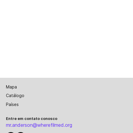
Mapa
Catálogo
Países
Entre em contato conosco
mr.anderson@wherefilmed.org