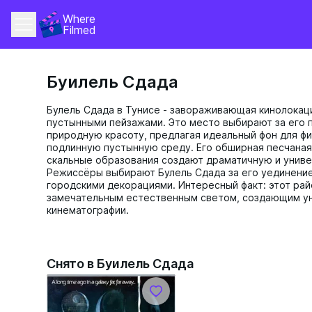
Where 
Filmed
Буилель Сдада
Булель Сдада в Тунисе - завораживающая кинолокац
пустынными пейзажами. Это место выбирают за его
природную красоту, предлагая идеальный фон для ф
подлинную пустынную среду. Его обширная песчаная
скальные образования создают драматичную и унив
Режиссёры выбирают Булель Сдада за его уединение 
городскими декорациями. Интересный факт: этот рай
замечательным естественным светом, создающим у
кинематографии.
Снято в Буилель Сдада