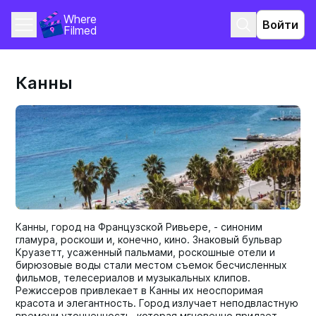
Where 
Войти
Filmed
Канны
Канны, город на Французской Ривьере, - синоним
гламура, роскоши и, конечно, кино. Знаковый бульвар
Круазетт, усаженный пальмами, роскошные отели и
бирюзовые воды стали местом съемок бесчисленных
фильмов, телесериалов и музыкальных клипов.
Режиссеров привлекает в Канны их неоспоримая
красота и элегантность. Город излучает неподвластную
времени утонченность, которая мгновенно придает