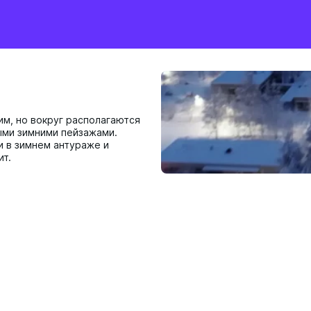
им, но вокруг располагаются
ыми зимними пейзажами.
и в зимнем антураже и
ит.